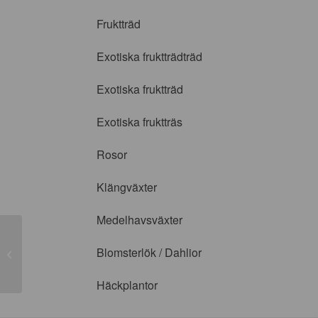
Fruktträd
Exotiska fruktträdträd
Exotiska fruktträd
Exotiska fruktträs
Rosor
Klängväxter
Medelhavsväxter
Blomsterlök / Dahlior
Diamond Border
Häckplantor