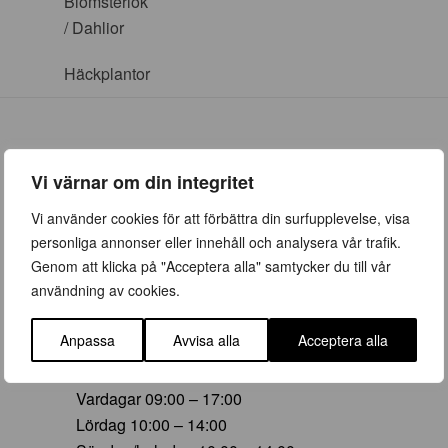
Blomsterlök
/ Dahlior
Häckplantor
Vi värnar om din integritet
ÖPPETTIDER
Vi använder cookies för att förbättra din surfupplevelse, visa
personliga annonser eller innehåll och analysera vår trafik.
Vår (23 mars – 28 juni)
Genom att klicka på "Acceptera alla" samtycker du till vår
Vardagar 09:00 – 19:00
användning av cookies.
Lördag 10:00 – 16:00
Söndag/helgdag 10:00 – 16:00
Anpassa
Avvisa alla
Acceptera alla
Sommar (29 juni – 16 aug)
Vardagar 09:00 – 17:00
Lördag 10:00 – 14:00