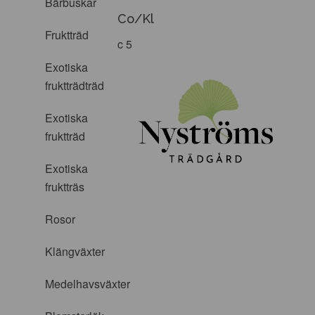
Bärbuskar
Co/Kl
Fruktträd
c 5
Exotiska
fruktträdträd
Exotiska
fruktträd
Exotiska
fruktträs
Rosor
Klängväxter
Medelhavsväxter