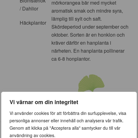
Blomsterlök
mörkorangea bär med mycket
/ Dahlior
aromatisk smak och mindre syra,
lämplig till sylt och saft.
Häckplantor
Skördeperiod under september och
oktober. Sorten är en honklon och
kräver därför en hanplanta i
närheten. En hanplanta pollinerar
ca 6-8 honplantor.
Vi värnar om din integritet
Vi använder cookies för att förbättra din surfupplevelse, visa
personliga annonser eller innehåll och analysera vår trafik.
Genom att klicka på "Acceptera alla" samtycker du till vår
användning av cookies.