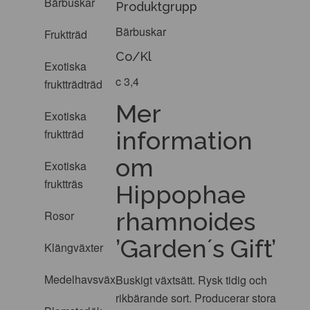
Bärbuskar
Produktgrupp
Bärbuskar
Fruktträd
Co/Kl
Exotiska
c 3,4
fruktträdträd
Mer
Exotiska
information
fruktträd
om
Exotiska
fruktträs
Hippophae
rhamnoides
Rosor
’Garden´s Gift’
Klängväxter
Medelhavsväxter
Buskigt växtsätt. Rysk tidig och
rikbärande sort. Producerar stora