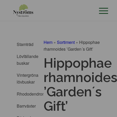
Hem
»
Sortiment
»
Hippophae
Stamträd
rhamnoides ’Garden´s Gift’
Lövfällande
Hippophae
buskar
rhamnoide
Vintergröna
lövbuskar
’Garden´s
Rhododendron
Gift’
Barrväxter