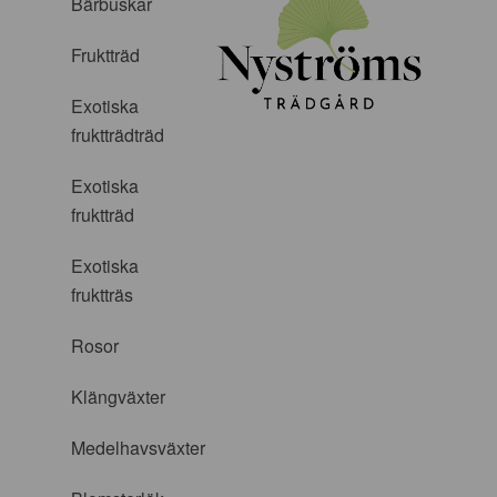
Bärbuskar
Fruktträd
Exotiska
fruktträdträd
Exotiska
fruktträd
Exotiska
fruktträs
Rosor
Klängväxter
Medelhavsväxter