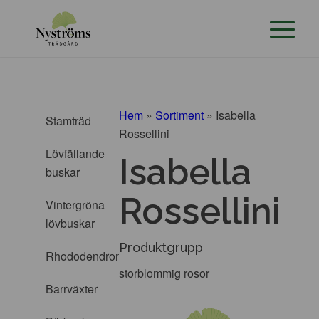
Hem
»
Sortiment
»
Isabella
Stamträd
Rossellini
Lövfällande
Isabella
buskar
Rossellini
Vintergröna
lövbuskar
Produktgrupp
Rhododendron
storblommig rosor
Barrväxter