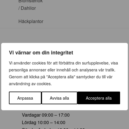
Blomsterlök
/ Dahlior
Häckplantor
Vi värnar om din integritet
ÖPPETTIDER
Vi använder cookies för att förbättra din surfupplevelse, visa
personliga annonser eller innehåll och analysera vår trafik.
Vår (23 mars – 28 juni)
Genom att klicka på "Acceptera alla" samtycker du till vår
Vardagar 09:00 – 19:00
användning av cookies.
Lördag 10:00 – 16:00
Söndag/helgdag 10:00 – 16:00
Anpassa
Avvisa alla
Acceptera alla
Sommar (29 juni – 16 aug)
Vardagar 09:00 – 17:00
Lördag 10:00 – 14:00