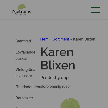
Hem
»
Sortiment
»
Karen Blixen
Stamträd
Karen
Lövfällande
buskar
Blixen
Vintergröna
lövbuskar
Produktgrupp
storblommig rosor
Rhododendron
Barrväxter