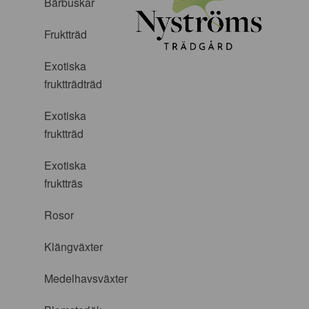
Bärbuskar
Fruktträd
Exotiska
fruktträdträd
Exotiska
fruktträd
Exotiska
fruktträs
Rosor
Klängväxter
Medelhavsväxter