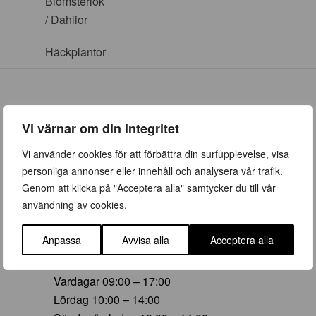
Blomsterlök
/ Dahlior
Häckplantor
Vi värnar om din integritet
ÖPPETTIDER
Vi använder cookies för att förbättra din surfupplevelse, visa
personliga annonser eller innehåll och analysera vår trafik.
Vår (23 mars – 28 juni)
Genom att klicka på "Acceptera alla" samtycker du till vår
Vardagar 09:00 – 19:00
användning av cookies.
Lördag 10:00 – 16:00
Söndag/helgdag 10:00 – 16:00
Anpassa
Avvisa alla
Acceptera alla
Sommar (29 juni – 16 aug)
Vardagar 09:00 – 17:00
Lördag 10:00 – 14:00