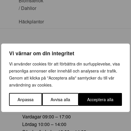
Blomsterlök
/ Dahlior
Häckplantor
Vi värnar om din integritet
ÖPPETTIDER
Vi använder cookies för att förbättra din surfupplevelse, visa
personliga annonser eller innehåll och analysera vår trafik.
Vår (23 mars – 28 juni)
Genom att klicka på "Acceptera alla" samtycker du till vår
Vardagar 09:00 – 19:00
användning av cookies.
Lördag 10:00 – 16:00
Söndag/helgdag 10:00 – 16:00
Anpassa
Avvisa alla
Acceptera alla
Sommar (29 juni – 16 aug)
Vardagar 09:00 – 17:00
Lördag 10:00 – 14:00