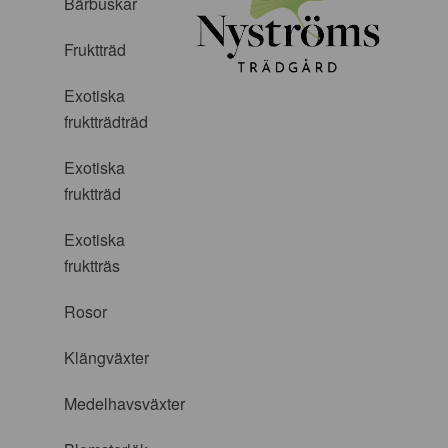
Bärbuskar
Fruktträd
Exotiska
fruktträdträd
Exotiska
fruktträd
Exotiska
fruktträs
Rosor
Klängväxter
Medelhavsväxter