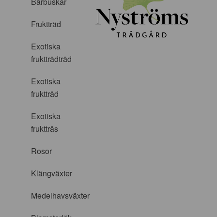
Bärbuskar
Fruktträd
Exotiska
fruktträdträd
Exotiska
fruktträd
Exotiska
fruktträs
Rosor
Klängväxter
Medelhavsväxter