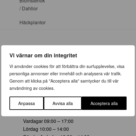
Blomsterlök
/ Dahlior
Häckplantor
Vi värnar om din integritet
ÖPPETTIDER
Vi använder cookies för att förbättra din surfupplevelse, visa
personliga annonser eller innehåll och analysera vår trafik.
Vår (23 mars – 28 juni)
Genom att klicka på "Acceptera alla" samtycker du till vår
Vardagar 09:00 – 19:00
användning av cookies.
Lördag 10:00 – 16:00
Söndag/helgdag 10:00 – 16:00
Anpassa
Avvisa alla
Acceptera alla
Sommar (29 juni – 16 aug)
Vardagar 09:00 – 17:00
Lördag 10:00 – 14:00