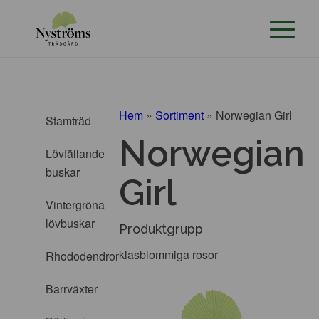
Hem
»
Sortiment
»
Norwegian Girl
Stamträd
Norwegian
Lövfällande
buskar
Girl
Vintergröna
lövbuskar
Produktgrupp
klasblommiga rosor
Rhododendron
Barrväxter