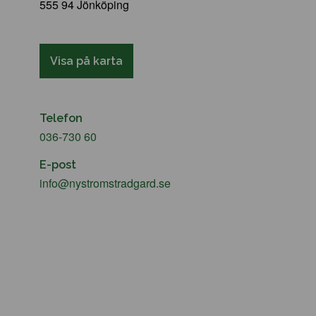
555 94 Jönköping
Visa på karta
Telefon
036-730 60
E-post
info@nystromstradgard.se