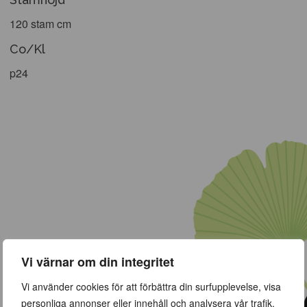
120 stam cm
Co/Kl
p24
Vi värnar om din integritet
Vi använder cookies för att förbättra din surfupplevelse, visa
personliga annonser eller innehåll och analysera vår trafik.