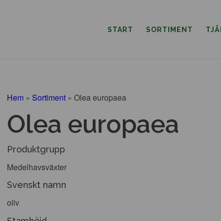
START
SORTIMENT
TJ
Hem
»
Sortiment
»
Olea europaea
Olea europaea
Produktgrupp
Medelhavsväxter
Svenskt namn
oliv
Stamhöjd