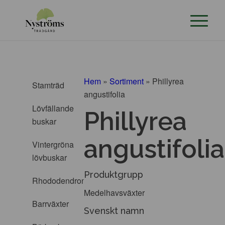
Hem
»
Sortiment
»
Phillyrea
Stamträd
angustifolia
Lövfällande
Phillyrea
buskar
angustifolia
Vintergröna
lövbuskar
Produktgrupp
Rhododendron
Medelhavsväxter
Barrväxter
Svenskt namn