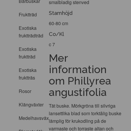
Bärbuskar
smalbladig stenved
Stamhöjd
Fruktträd
60-80 cm
Exotiska
Co/Kl
fruktträdträd
c 7
Exotiska
Mer
fruktträd
information
Exotiska
fruktträs
om Phillyrea
angustifolia
Rosor
Klängväxter
Tät buske. Mörkgröna till silvriga
lansettlika blad som torktålig buske
Medelhavsväxter
lämplig för krukodling på de
varmaste och torraste altan och