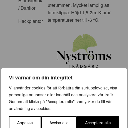
Blomsterlök
uterummen. Mycket lämplig att
/ Dahlior
formklippa. Höjd 1,5-2m. Klarar
temperaturer ner till -6 °C.
Häckplantor
Vi värnar om din integritet
Vi använder cookies för att förbättra din surfupplevelse, visa
personliga annonser eller innehåll och analysera vår trafik.
Genom att klicka på "Acceptera alla" samtycker du till vår
användning av cookies.
ÖPPETTIDER
Anpassa
Avvisa alla
Acceptera alla
Vår (23 mars – 28 juni)