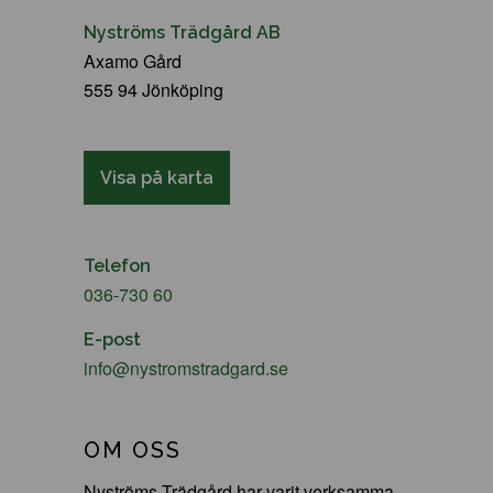
Nyströms Trädgård AB
Axamo Gård
555 94 Jönköping
Visa på karta
Telefon
036-730 60
E-post
info@nystromstradgard.se
OM OSS
Nyströms Trädgård har varit verksamma