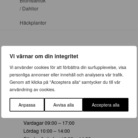
Blomsterlök
/ Dahlior
Häckplantor
Vi värnar om din integritet
ÖPPETTIDER
Vi använder cookies för att förbättra din surfupplevelse, visa
personliga annonser eller innehåll och analysera vår trafik.
Vår (23 mars – 28 juni)
Genom att klicka på "Acceptera alla" samtycker du till vår
Vardagar 09:00 – 19:00
användning av cookies.
Lördag 10:00 – 16:00
Söndag/helgdag 10:00 – 16:00
Anpassa
Avvisa alla
Acceptera alla
Sommar (29 juni – 16 aug)
Vardagar 09:00 – 17:00
Lördag 10:00 – 14:00