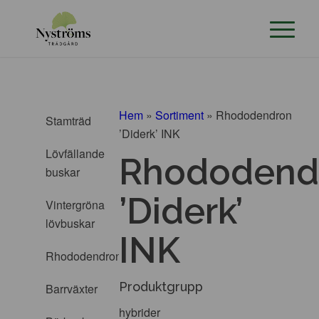
Hem
»
Sortiment
»
Rhododendron
Stamträd
’Diderk’ INK
Lövfällande
Rhododend
buskar
’Diderk’
Vintergröna
lövbuskar
INK
Rhododendron
Produktgrupp
Barrväxter
hybrider