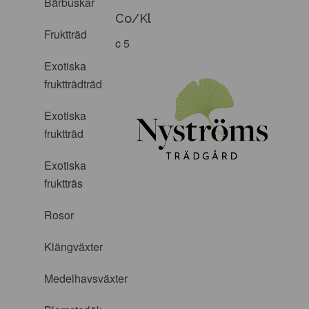
Bärbuskar
Co/Kl
Fruktträd
c 5
Exotiska
fruktträdträd
Exotiska
fruktträd
Exotiska
fruktträs
Rosor
Klängväxter
Medelhavsväxter