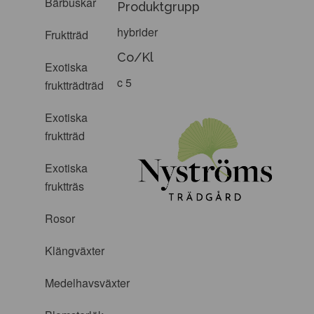
Bärbuskar
Produktgrupp
hybrider
Fruktträd
Co/Kl
Exotiska
c 5
fruktträdträd
Exotiska
fruktträd
Exotiska
fruktträs
Rosor
Klängväxter
Medelhavsväxter