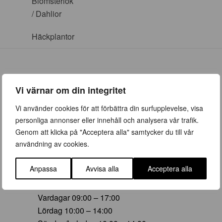
Blomsterlök
/ Dahlior
Häckplantor
Vi värnar om din integritet
ÖPPETTIDER
Vi använder cookies för att förbättra din surfupplevelse, visa
personliga annonser eller innehåll och analysera vår trafik.
Vår (23 mars – 28 juni)
Genom att klicka på "Acceptera alla" samtycker du till vår
Vardagar 09:00 – 19:00
användning av cookies.
Lördag 10:00 – 16:00
Söndag/helgdag 10:00 – 16:00
Anpassa
Avvisa alla
Acceptera alla
Sommar (29 juni – 16 aug)
Vardagar 09:00 – 17:00
Lördag 10:00 – 14:00