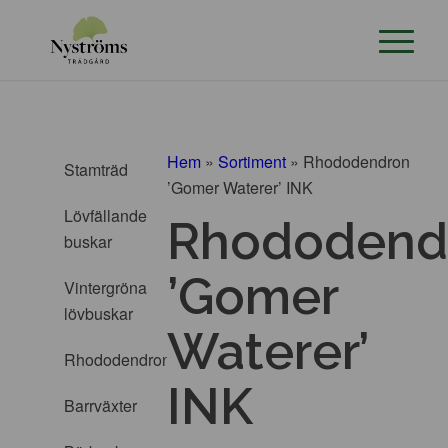
Hem
»
Sortiment
»
Rhododendron
Stamträd
’Gomer Waterer’ INK
Lövfällande
Rhododend
buskar
’Gomer
Vintergröna
lövbuskar
Waterer’
Rhododendron
INK
Barrväxter